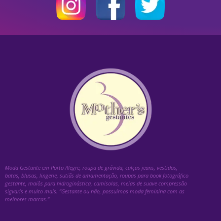
Moda Gestante em Porto Alegre, roupa de grávida, calças jeans, vestidos,
batas, blusas, lingerie, sutiãs de amamentação, roupas para book fotográfico
gestante, maiôs para hidroginástica, camisolas, meias de suave compressão
sigvaris e muito mais. “Gestante ou não, possuímos moda feminina com as
melhores marcas.”