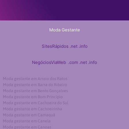
Moda Gestante
SitesRápidos
.net
.info
NegóciosViaWeb
.com
.net
.info
Moda gestante em Arroio dos Ratos
Moda gestante em Barra do Ribeiro
Moda gestante em Bento Gonçalves
Moda gestante em Bom Princípio
Moda gestante em Cachoeira do Sul
Moda gestante em Cachoeirinha
Moda gestante em Camaquã
Moda gestante em Canela
Moda gestante em Canoas