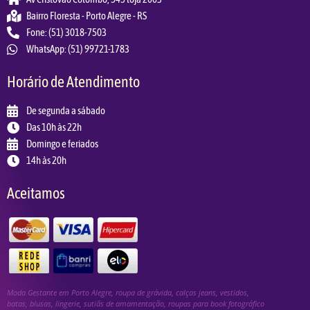
Bairro Floresta - Porto Alegre - RS
Fone: (51) 3018-7503
WhatsApp: (51) 99721-1783
Horário de Atendimento
De segunda a sábado
Das 10h às 22h
Domingo e feriados
14h às 20h
Aceitamos
Moda Gestante em Porto Alegre, roupa de grávida, calças jeans, vestidos,
batas, blusas, lingerie, sutiãs de amamentação, roupas para book fotográfico