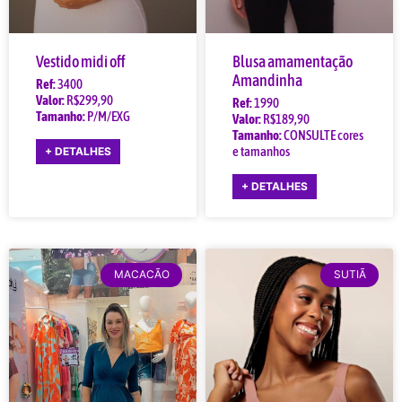
Vestido midi off
Blusa amamentação
Amandinha
Ref:
3400
Valor:
R$299,90
Ref:
1990
Tamanho:
P/M/EXG
Valor:
R$189,90
Tamanho:
CONSULTE cores
e tamanhos
+ DETALHES
+ DETALHES
MACACÃO
SUTIÃ