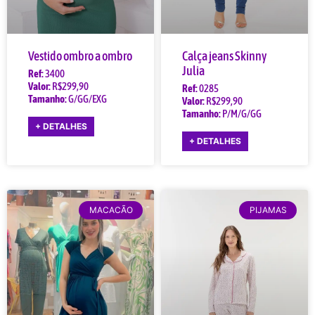
Vestido ombro a ombro
Calça jeans Skinny
Julia
Ref:
3400
Valor:
R$299,90
Ref:
0285
Tamanho:
G/GG/EXG
Valor:
R$299,90
Tamanho:
P/M/G/GG
+ DETALHES
+ DETALHES
MACACÃO
PIJAMAS