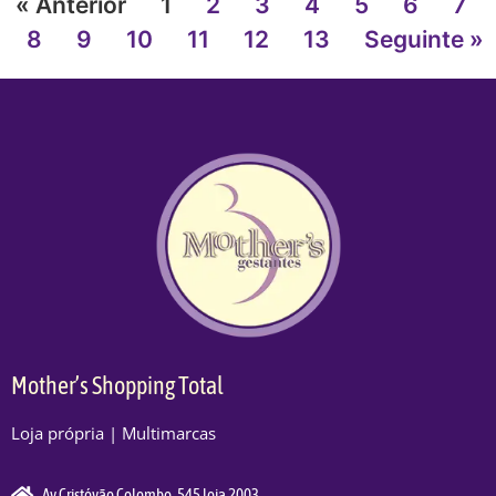
« Anterior
1
2
3
4
5
6
7
8
9
10
11
12
13
Seguinte »
Mother’s Shopping Total
Loja própria | Multimarcas
Av Cristóvão Colombo, 545 loja 2003