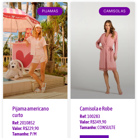
PIJAMAS
CAMISOLAS
Pijama americano
Camisola e Robe
curto
Ref:
100283
Valor:
R$349,90
Ref:
2010852
Tamanho:
CONSULTE
Valor:
R$229,90
Tamanho:
P/M