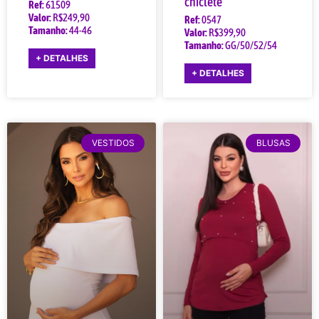
chiclete
Ref:
61509
Valor:
R$249,90
Ref:
0547
Tamanho:
44-46
Valor:
R$399,90
Tamanho:
GG/50/52/54
+ DETALHES
+ DETALHES
VESTIDOS
BLUSAS