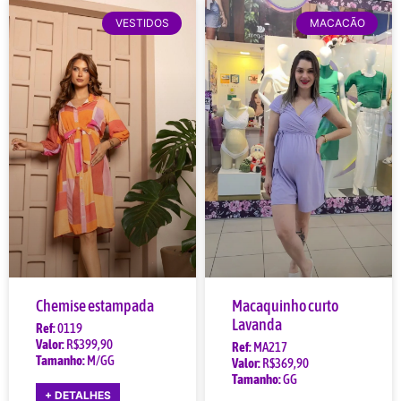
VESTIDOS
MACACÃO
Chemise estampada
Macaquinho curto
Lavanda
Ref:
0119
Valor:
R$399,90
Ref:
MA217
Tamanho:
M/GG
Valor:
R$369,90
Tamanho:
GG
+ DETALHES