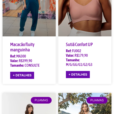
Macacão fluity
Sutiã Confort UP
manguinha
Ref:
FU002
Valor:
R$179,90
Ref:
MA300
Tamanho:
Valor:
R$399,90
M/G/GG/G1/G2/G3
Tamanho:
CONSULTE
+ DETALHES
+ DETALHES
PIJAMAS
PIJAMAS