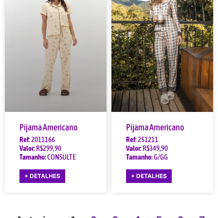
Pijama Americano
Pijama Americano
Ref:
2011166
Ref:
251211
Valor:
R$299,90
Valor:
R$349,90
Tamanho:
CONSULTE
Tamanho:
G/GG
+ DETALHES
+ DETALHES