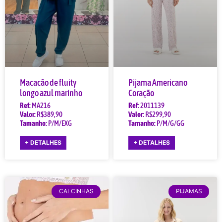
Macacão de fluity
Pijama Americano
longo azul marinho
Coração
Ref:
MA216
Ref:
2011139
Valor:
R$389,90
Valor:
R$299,90
Tamanho:
P/M/EXG
Tamanho:
P/M/G/GG
+ DETALHES
+ DETALHES
CALCINHAS
PIJAMAS