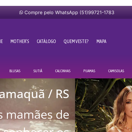
Compre pelo WhatsApp (51)99721-1783
ME
MOTHER’S
CATÁLOGO
QUEM VESTE?
MAPA
BLUSAS
SUTIÃ
CALCINHAS
PIJAMAS
CAMISOLAS
amaquã / RS
s mamães de
 conhecer os