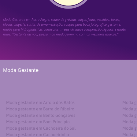
Moda Gestante em Porto Alegre, roupa de grávida, calças jeans, vestidos, batas,
blusas, lingerie, sutiãs de amamentação, roupas para book fotográfico gestante,
maiôs para hidroginástica, camisolas, meias de suave compressão sigvaris e muito
mais. “Gestante ou não, possuímos moda feminina com as melhores marcas.”
Moda Gestante
Moda gestante em Arroio dos Ratos
Moda g
Moda gestante em Barra do Ribeiro
Moda g
Moda gestante em Bento Gonçalves
Moda g
Moda gestante em Bom Princípio
Moda g
Moda gestante em Cachoeira do Sul
Moda g
Moda gestante em Cachoeirinha
Moda g