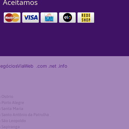
Aceitamos
egóciosViaWeb
.com
.net
.info
 Osório
 Porto Alegre
 Santa Maria
Santo Antônio da Patrulha
 São Leopoldo
 Sapiranga