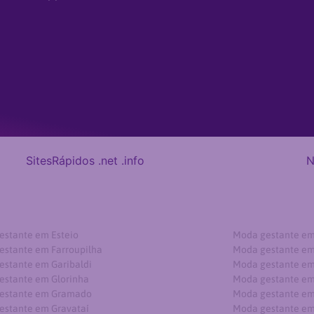
SitesRápidos
.net
.info
N
estante em Esteio
Moda gestante em
estante em Farroupilha
Moda gestante em
estante em Garibaldi
Moda gestante em
estante em Glorinha
Moda gestante em 
estante em Gramado
Moda gestante em
estante em Gravataí
Moda gestante em