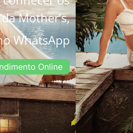
 da Mother’s,
no WhatsApp
ndimento Online