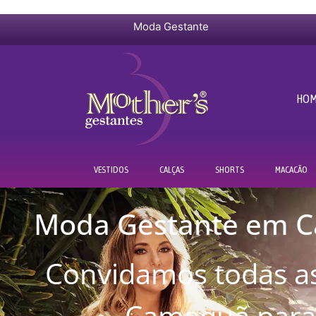
Moda Gestante
HO
VESTIDOS
CALÇAS
SHORTS
MACACÃO
Moda Gestante em C
Convidamos todas a
Camaquã para