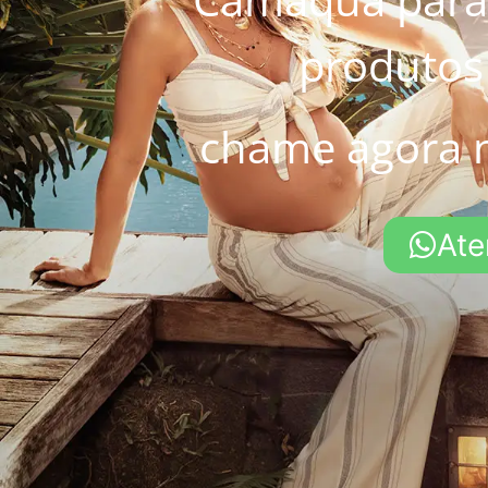
produtos
chame agora 
Ate