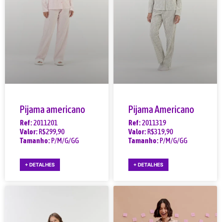
Pijama americano
Pijama Americano
Ref:
2011201
Ref:
2011319
Valor:
R$299,90
Valor:
R$319,90
Tamanho:
P/M/G/GG
Tamanho:
P/M/G/GG
+ DETALHES
+ DETALHES