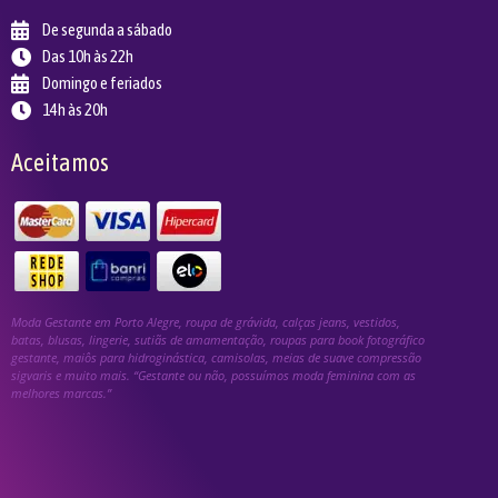
De segunda a sábado
Das 10h às 22h
Domingo e feriados
14h às 20h
Aceitamos
Moda Gestante em Porto Alegre, roupa de grávida, calças jeans, vestidos,
batas, blusas, lingerie, sutiãs de amamentação, roupas para book fotográfico
gestante, maiôs para hidroginástica, camisolas, meias de suave compressão
sigvaris e muito mais. “Gestante ou não, possuímos moda feminina com as
melhores marcas.”