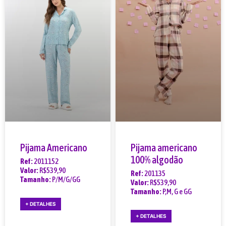
Pijama Americano
Pijama americano
100% algodão
Ref:
2011152
Valor:
R$539,90
Ref:
201135
Tamanho:
P/M/G/GG
Valor:
R$539,90
Tamanho:
P,M, G e GG
+ DETALHES
+ DETALHES