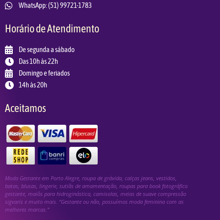
WhatsApp: (51) 99721-1783
Horário de Atendimento
De segunda a sábado
Das 10h às 22h
Domingo e feriados
14h às 20h
Aceitamos
Moda Gestante em Porto Alegre, roupa de grávida, calças jeans, vestidos,
batas, blusas, lingerie, sutiãs de amamentação, roupas para book fotográfico
gestante, maiôs para hidroginástica, camisolas, meias de suave compressão
sigvaris e muito mais. “Gestante ou não, possuímos moda feminina com as
melhores marcas.”