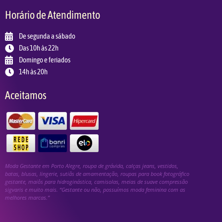
Horário de Atendimento
De segunda a sábado
Das 10h às 22h
Domingo e feriados
14h às 20h
Aceitamos
Moda Gestante em Porto Alegre, roupa de grávida, calças jeans, vestidos,
batas, blusas, lingerie, sutiãs de amamentação, roupas para book fotográfico
gestante, maiôs para hidroginástica, camisolas, meias de suave compressão
sigvaris e muito mais. “Gestante ou não, possuímos moda feminina com as
melhores marcas.”