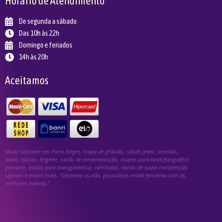
Horário de Atendimento
De segunda a sábado
Das 10h às 22h
Domingo e feriados
14h às 20h
Aceitamos
Moda Gestante em Porto Alegre, roupa de grávida, calças jeans, vestidos,
batas, blusas, lingerie, sutiãs de amamentação, roupas para book fotográfico
gestante, maiôs para hidroginástica, camisolas, meias de suave compressão
sigvaris e muito mais. “Gestante ou não, possuímos moda feminina com as
melhores marcas.”