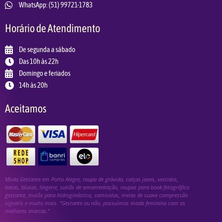
WhatsApp: (51) 99721-1783
Horário de Atendimento
De segunda a sábado
Das 10h às 22h
Domingo e feriados
14h às 20h
Aceitamos
Moda Gestante em Porto Alegre, roupa de grávida, calças jeans, vestidos,
batas, blusas, lingerie, sutiãs de amamentação, roupas para book fotográfico
gestante, maiôs para hidroginástica, camisolas, meias de suave compressão
sigvaris e muito mais. “Gestante ou não, possuímos moda feminina com as
melhores marcas.”