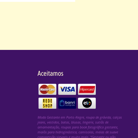
Aceitamos
Moda Gestante em Porto Alegre, roupa de grávida, calças
jeans, vestidos, batas, blusas, lingerie, sutiãs de
amamentação, roupas para book fotográfico gestante,
maiôs para hidroginástica, camisolas, meias de suave
compressão sigvaris e muito mais. “Gestante ou não,