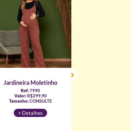
Bata Camisa
Ref:
1875
Valor:
R$219,90
Tamanho:
CONSULT
Jardineira Moletinho
Ref:
7990
+ Detalhes
Valor:
R$299,90
Tamanho:
CONSULTE
+ Detalhes