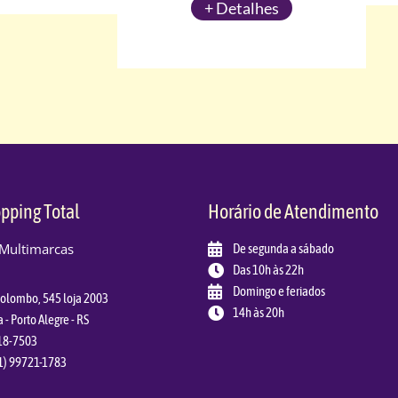
+ Detalhes
pping Total
Horário de Atendimento
 Multimarcas
De segunda a sábado
Das 10h às 22h
Domingo e feriados
Colombo, 545 loja 2003
14h às 20h
a - Porto Alegre - RS
018-7503
1) 99721-1783