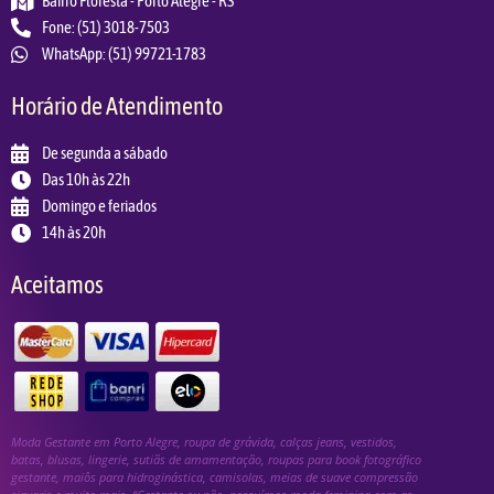
Bairro Floresta - Porto Alegre - RS
Fone: (51) 3018-7503
WhatsApp: (51) 99721-1783
Horário de Atendimento
De segunda a sábado
Das 10h às 22h
Domingo e feriados
14h às 20h
Aceitamos
Moda Gestante em Porto Alegre, roupa de grávida, calças jeans, vestidos,
batas, blusas, lingerie, sutiãs de amamentação, roupas para book fotográfico
gestante, maiôs para hidroginástica, camisolas, meias de suave compressão