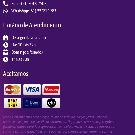
Fone: (51) 3018-7503
WhatsApp: (51) 99721-1783
Horário de Atendimento
De segunda a sábado
Das 10h às 22h
Domingo e feriados
14h às 20h
Aceitamos
Moda Gestante em Porto Alegre, roupa de grávida, calças jeans, vestidos,
batas, blusas, lingerie, sutiãs de amamentação, roupas para book fotográfico
gestante, maiôs para hidroginástica, camisolas, meias de suave compressão
sigvaris e muito mais. “Gestante ou não, possuímos moda feminina com as