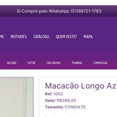
Compre pelo WhatsApp (51)99721-1783
ME
MOTHER’S
CATÁLOGO
QUEM VESTE?
MAPA
BLUSAS
SUTIÃ
CALCINHAS
PIJAMAS
CAMISOLAS
Macacão Longo Az
Ref:
1002
Valor:
R$399,90
Tamanho:
CONSULTE