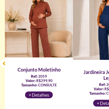
Conjunto Moletinho
Jardineira 
Ref:
2059
Le
Valor:
R$299,90
Ref:
2
Tamanho:
CONSULTE
Valor:
R$
Tamanho:
C
+ Detalhes
+ Det