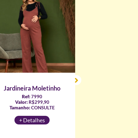
Bata Camisa
Ref:
1875
Valor:
R$219,90
Tamanho:
CONSULT
Jardineira Moletinho
Ref:
7990
+ Detalhes
Valor:
R$299,90
Tamanho:
CONSULTE
+ Detalhes