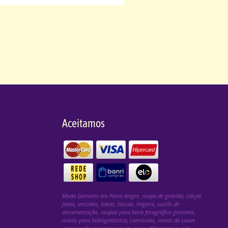
Aceitamos
Moda Gestante em Porto Alegre, roupa de grávida, calças
jeans, vestidos, batas, blusas, lingerie, sutiãs de
amamentação, roupas para book fotográfico gestante,
maiôs para hidroginástica, camisolas, meias de suave