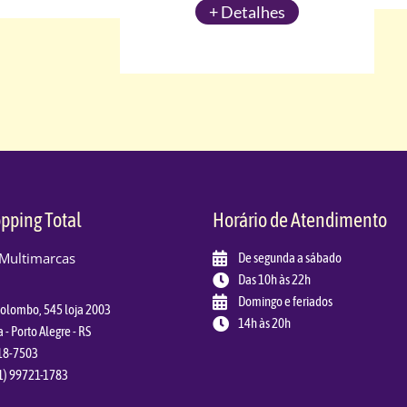
+ Detalhes
pping Total
Horário de Atendimento
 Multimarcas
De segunda a sábado
Das 10h às 22h
Domingo e feriados
Colombo, 545 loja 2003
14h às 20h
a - Porto Alegre - RS
018-7503
1) 99721-1783