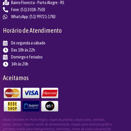
Bairro Floresta - Porto Alegre - RS
Fone: (51) 3018-7503
WhatsApp: (51) 99721-1783
Horário de Atendimento
De segunda a sábado
Das 10h às 22h
Domingo e feriados
14h às 20h
Aceitamos
Moda Gestante em Porto Alegre, roupa de grávida, calças jeans, vestidos,
batas, blusas, lingerie, sutiãs de amamentação, roupas para book fotográfico
gestante, maiôs para hidroginástica, camisolas, meias de suave compressão