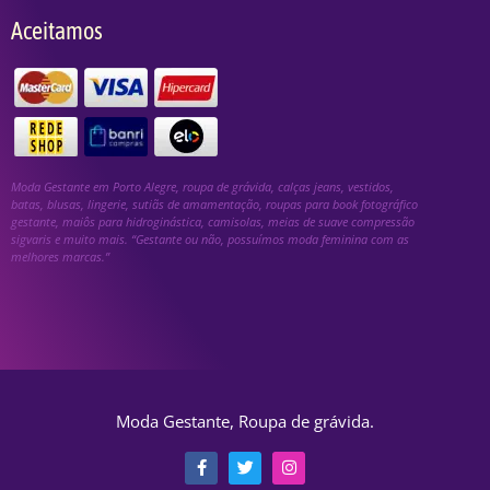
Aceitamos
Moda Gestante em Porto Alegre, roupa de grávida, calças jeans, vestidos,
batas, blusas, lingerie, sutiãs de amamentação, roupas para book fotográfico
gestante, maiôs para hidroginástica, camisolas, meias de suave compressão
sigvaris e muito mais. “Gestante ou não, possuímos moda feminina com as
melhores marcas.”
Moda Gestante, Roupa de grávida.