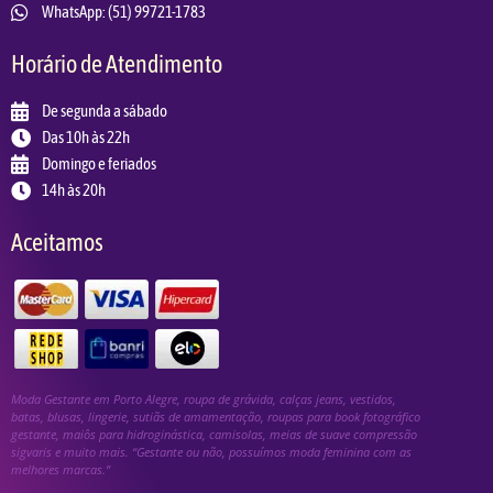
WhatsApp: (51) 99721-1783
Horário de Atendimento
De segunda a sábado
Das 10h às 22h
Domingo e feriados
14h às 20h
Aceitamos
Moda Gestante em Porto Alegre, roupa de grávida, calças jeans, vestidos,
batas, blusas, lingerie, sutiãs de amamentação, roupas para book fotográfico
gestante, maiôs para hidroginástica, camisolas, meias de suave compressão
sigvaris e muito mais. “Gestante ou não, possuímos moda feminina com as
melhores marcas.”