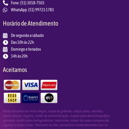
Fone: (51) 3018-7503
WhatsApp: (51) 99721-1783
Horário de Atendimento
De segunda a sábado
Das 10h às 22h
Domingo e feriados
14h às 20h
Aceitamos
Moda Gestante em Porto Alegre, roupa de grávida, calças jeans, vestidos,
batas, blusas, lingerie, sutiãs de amamentação, roupas para book fotográfico
gestante, maiôs para hidroginástica, camisolas, meias de suave compressão
sigvaris e muito mais. “Gestante ou não, possuímos moda feminina com as