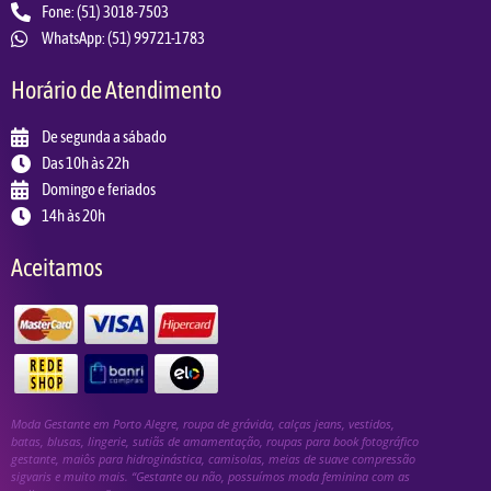
Fone: (51) 3018-7503
WhatsApp: (51) 99721-1783
Horário de Atendimento
De segunda a sábado
Das 10h às 22h
Domingo e feriados
14h às 20h
Aceitamos
Moda Gestante em Porto Alegre, roupa de grávida, calças jeans, vestidos,
batas, blusas, lingerie, sutiãs de amamentação, roupas para book fotográfico
gestante, maiôs para hidroginástica, camisolas, meias de suave compressão
sigvaris e muito mais. “Gestante ou não, possuímos moda feminina com as