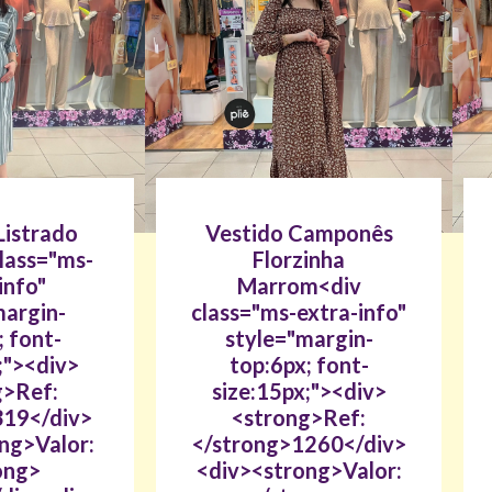
Listrado
Vestido Camponês
class="ms-
Florzinha
info"
Marrom<div
margin-
class="ms-extra-info"
; font-
style="margin-
;"><div>
top:6px; font-
g>Ref:
size:15px;"><div>
319</div>
<strong>Ref:
ng>Valor:
</strong>1260</div>
ong>
<div><strong>Valor: