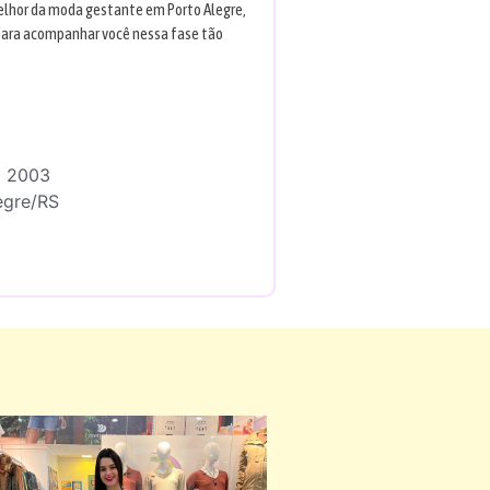
elhor da moda gestante em Porto Alegre,
para acompanhar você nessa fase tão
a 2003
egre/RS