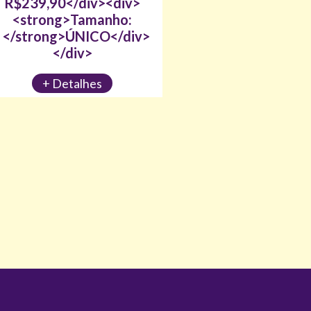
R$239,90</div><div>
R$239,90</div><
<strong>Tamanho:
<strong>Taman
</strong>ÚNICO</div>
</strong>ÚNICO<
</div>
</div>
+ Detalhes
+ Detalhes