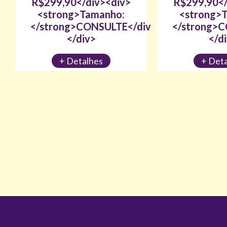
R$299,90</div><div>
R$299,90</
<strong>Tamanho:
<strong>
iv>
</strong>CONSULTE</div>
</strong>
</div>
</d
+ Detalhes
+ Det