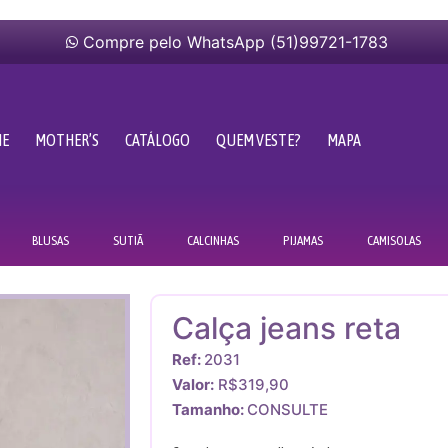
Compre pelo WhatsApp (51)99721-1783
ME
MOTHER’S
CATÁLOGO
QUEM VESTE?
MAPA
BLUSAS
SUTIÃ
CALCINHAS
PIJAMAS
CAMISOLAS
Calça jeans reta
Ref:
2031
Valor:
R$319,90
Tamanho:
CONSULTE