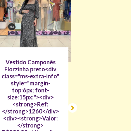
Vestido Camponês
Vestido Campo
Florzinha preto<div
Florzinha azul<d
class="ms-extra-info"
class="ms-extra-i
style="margin-
style="margin
top:6px; font-
top:6px; font-
size:15px;"><div>
size:15px;"><di
<strong>Ref:
<strong>Ref:
</strong>1260</div>
</strong>1260</
<div><strong>Valor:
<div><strong>Val
</strong>
</strong>