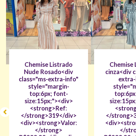
Chemise Listrado
Chemise 
Nude Rosado<div
cinza<div 
class="ms-extra-info"
extra-
style="margin-
style="
top:6px; font-
top:6px
size:15px;"><div>
size:15px
<strong>Ref:
<stron
</strong>319</div>
</strong>
<div><strong>Valor:
<div><stro
</strong>
</str