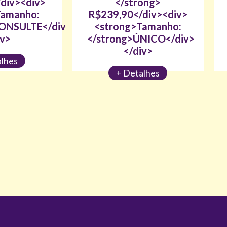
div><div>
</strong>
Tamanho:
R$239,90</div><div>
CONSULTE</div>
<strong>Tamanho:
iv>
</strong>ÚNICO</div>
</div>
alhes
+ Detalhes